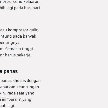
mpresi, suhu keluaran
h lagi pada hari-hari
tau kompresor gulir,
gantung pada banyak
pentingnya,
m: Semakin tinggi
r harus bekerja.
pa panas
a panas khusus dengan
endapatkan keuntungan
in. Pada saat yang
ni "bersih", yang
uh lagi.