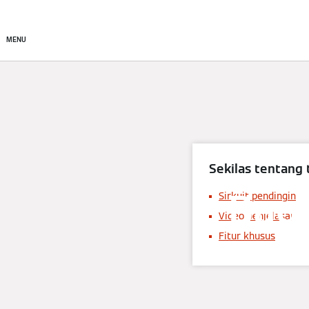
Perusahaan
Produk
MENU
Sekilas tentang 
Bag
Sirkuit pendingin
Video penjelasan
Fitur khusus