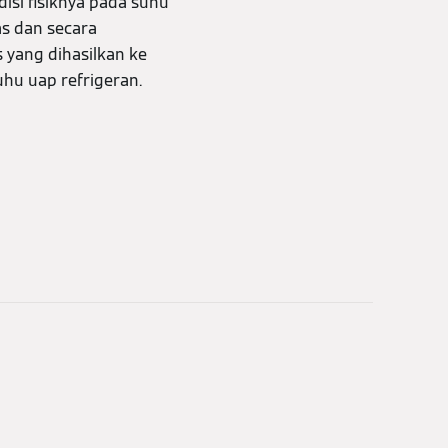
isi fisiknya pada suhu
s dan secara
yang dihasilkan ke
hu uap refrigeran.