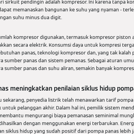
 sirkuit pendingin adalah kompresor. Ini karena tanpa ko
 dapat memanaskan bangunan ke suhu yang nyaman - terlebi
ngan suhu minus dua digit.
jumlah kompresor digunakan, termasuk kompresor piston a
kkan secara elektrik. Konsumsi daya untuk kompresi ter
kebutuhan panas, teknologi kompresor dan, yang tak kalah 
a sumber panas dan sistem pemanas. Sebagai aturan umu
a sumber panas dan suhu aliran, semakin banyak kompreso
nas meningkatkan penilaian siklus hidup pom
 sekarang, penyedia listrik telah menawarkan tarif pomp
ik untuk pelanggan akhir. Dalam hal ini, pemilik sistem m
 ini membantu mengurangi biaya pemanasan seminimal mungk
a dihasilkan dengan menggunakan energi terbarukan. Energi i
n siklus hidup yang sudah positif dari pompa panas lebih ja