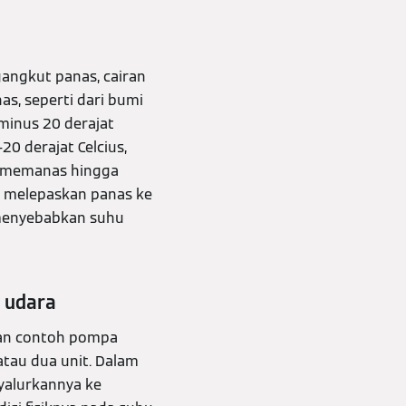
gangkut panas, cairan
s, seperti dari bumi
minus 20 derajat
20 derajat Celcius,
ni memanas hingga
an melepaskan panas ke
i menyebabkan suhu
 udara
kan contoh pompa
atau dua unit. Dalam
nyalurkannya ke