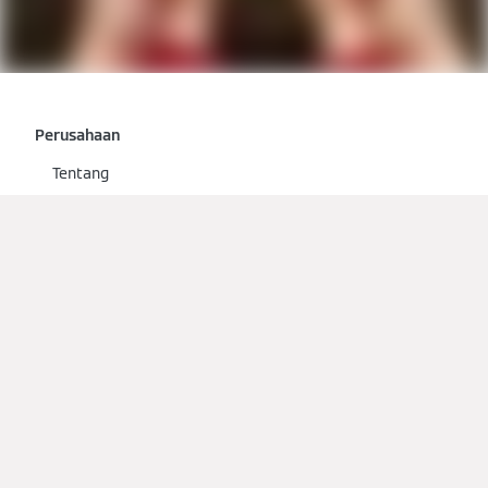
Perusahaan
Tentang
Kontak
Global
Ruang Berita
Viessmann Climate Solutions
Produk
Pemanas air listrik
Pelunak dan pemurni air
Pompa panas