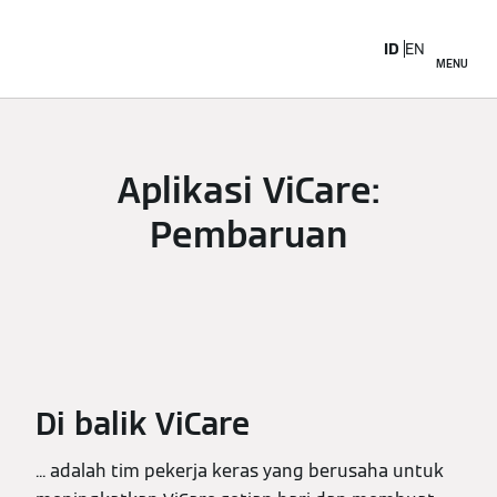
ID
EN
MENU
Aplikasi ViCare:
Pembaruan
Di balik ViCare
... adalah tim pekerja keras yang berusaha untuk