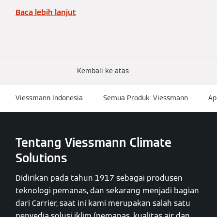
Baca lebih lanjut
Kembali ke atas
Viessmann Indonesia
Semua Produk: Viessmann
Ap
Tentang Viessmann Climate
Solutions
Didirikan pada tahun 1917 sebagai produsen
teknologi pemanas, dan sekarang menjadi bagian
dari Carrier, saat ini kami merupakan salah satu
penyedia solusi iklim (pemanas, kualitas air dan