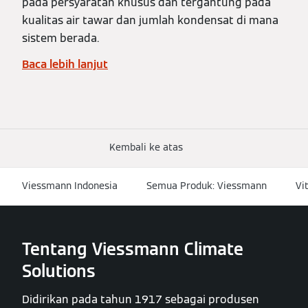
pada persyaratan khusus dan tergantung pada
kualitas air tawar dan jumlah kondensat di mana
sistem berada.
Baca lebih lanjut
Kembali ke atas
Viessmann Indonesia
Semua Produk: Viessmann
Vi
Tentang Viessmann Climate
Solutions
Didirikan pada tahun 1917 sebagai produsen