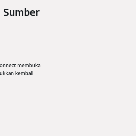
n Sumber
toconnect membuka
sukkan kembali