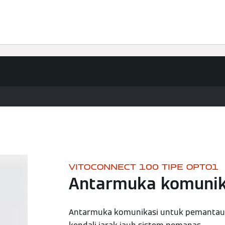
Pencari lokasi toko
Garansi
Panduan kamar mandi
VITOCONNECT 100 TIPE OPTO1
Antarmuka komunik
Antarmuka komunikasi untuk pemantaua