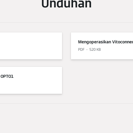
Unduhan
Mengoperasikan Vitoconne
PDF
520 KB
e OPTO1