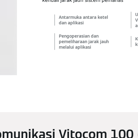
kendali jarak jauh sistem pemanas
U
Antarmuka antara ketel
V
dan aplikasi
a
Pengoperasian dan
K
pemeliharaan jarak jauh
k
melalui aplikasi
munikasi Vitocom 100 