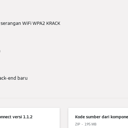
 serangan WiFi WPA2 KRACK
m
ack-end baru
nect versi 1.1.2
Kode sumber dari komponen
ZIP
195 MB