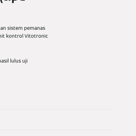
sian sistem pemanas
it kontrol Vitotronic
il lulus uji