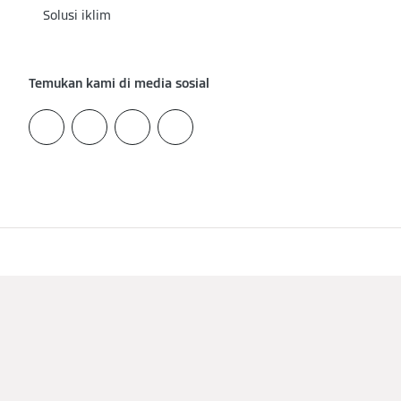
Solusi iklim
Temukan kami di media sosial
Jejak
Perlindungan data
Kuki & Pelacakan
Syarat Penggunaan
viessmann.id